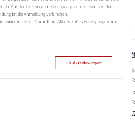
nutzen. Auf den Link bei dem Ferienprogramm klicken und den
dung ist die Anmeldung verbindlich.
nnah@erndl.de mit Name Kind, Alter, welches Ferienprogramm.
N
+ iCal / Outlook export
S
R
B
R
A