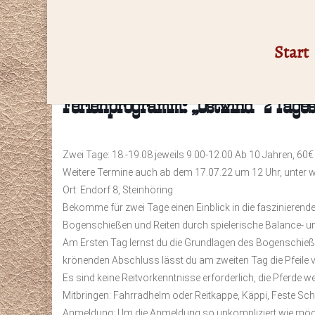
Start
Ferienprogramm: „Ostwind“ 2 Tage
Zwei Tage: 18.-19.08 jeweils 9.00-12.00 Ab 10 Jahren, 60€
Weitere Termine auch ab dem 17.07.22 um 12 Uhr, unter w
Ort: Endorf 8, Steinhöring
Bekomme für zwei Tage einen Einblick in die faszinierend
Bogenschießen und Reiten durch spielerische Balance- 
Am Ersten Tag lernst du die Grundlagen des Bogenschießen
krönenden Abschluss lässt du am zweiten Tag die Pfeile vo
Es sind keine Reitvorkenntnisse erforderlich, die Pferde w
Mitbringen: Fahrradhelm oder Reitkappe, Käppi, Feste Sch
Anmeldung: Um die Anmeldung so unkompliziert wie möglic