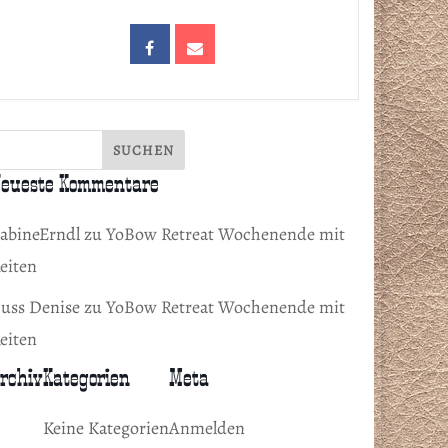
eueste Kommentare
abineErndl
zu
YoBow Retreat Wochenende mit
eiten
uss Denise
zu
YoBow Retreat Wochenende mit
eiten
rchiv
Kategorien
Meta
Keine Kategorien
Anmelden