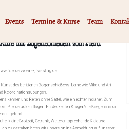
Events
Termine & Kurse
Team
Konta
skurs mit Bogenschießen vom Pferd
ww.foerderverein-kjf-assling.de.
e Kunst des berittenen Bogenschießens. Lerne wie Mika und Ari
und Koordinationsübungen.
s kennen und Reiten ohne Sattel, wie ein echter Indianer. Zum
m Pferderücken fliegen. Entdecke den Krieger/die Kriegerin in dir!
erden geführt.
uhe, kleine Brotzeit, Getränk, Wetterentsprechende Kleidung
h zu gestalten bitten wir unsere online Anmeldung auf unserer